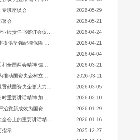
作专班座谈会
2026-05-29
部署会
2026-05-21
国务院国资委召开中央企业一季度经济运行情况通报暨2026年度经营业绩责任书签订会议 以更加扎实有效举措坚决完成全年目标任务 为实现“十五五”良好开局贡献国资央企力量
2026-04-24
促进国有企业领导人员廉洁从业 为做强做优做大国有企业和国有资本提供坚强纪律保障 ——中央纪委国家监委法规室负责人就《国有企业领导人员廉洁从业规定》答记者问
2026-04-21
2026-04-04
国务院国资委党委深入学习贯彻习近平总书记全国两会期间重要讲话和全国两会精神 锚定“十五五”奋斗目标 扛牢国资央企职责使命推动高质量发展
2026-03-21
国务院国资委党委召开扩大会议暨党委理论学习中心组集体学习会 为推动国资央企树立和践行正确政绩观学习教育走深走实打牢思想基础
2026-03-11
《人民日报》刊发国务院国资委党委署名文章：为中国式现代化建设贡献国资央企更大力量 （深入学习贯彻习近平新时代中国特色社会主义思想）
2026-03-05
国务院国资委党委认真传达学习习近平总书记在中央政治局集体学习时重要讲话精神 加快推动国资央企打造一批新兴支柱产业 更好助力现代化产业体系建设
2026-02-10
国务院国资委2026年党风廉政建设和反腐败工作会议召开 以全面从严治党新成效为国资央企“十五五”开好局起好步提供坚强保障
2026-01-29
国务院国资委党委认真传达学习习近平总书记在二十届中央纪委五次全会上的重要讲话精神 坚决贯彻落实“三个更加”重要要求 坚定扎实推进国资央企全面从严治党
2026-01-16
要指示
2025-12-27