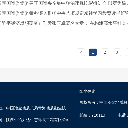
<
1
2
3
阳光信访
版权所有：中国冶金地质总
院
中国冶金地质总局青海地质勘查院
邮编：710119
电话：0
司
陕西中冶力达生态环境工程有限公司