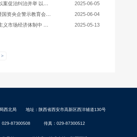
国务院国资委党委召开国资央企集中整治违规吃喝推进会 以案为鉴以案促治纠治并举 以作风建设新成效更好保障国资央企高质量发展
2025-06-05
国务院国资委党委举办深入贯彻中央八项规定精神学习教育读书班暨国资央企警示教育会 深化以案为戒以案促改 以作风建设新成效更好保障国资央企高质量发展
2025-06-04
《习近平经济思想研究》刊发张玉卓署名文章： 在构建高水平社会主义市场经济体制中 更好发挥国资央企作用
2025-05-13
>
局西北局
地址：陕西省西安市高新区西沣辅道130号
29-87300508
传真：029-87300512