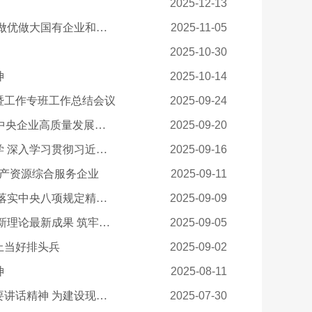
2025-12-13
国资央企认真传达学习贯彻党的二十届四中全会精神 坚定不移做强做优做大国有企业和国有资本 为基本实现社会主义现代化贡献更大力量
2025-11-05
2025-10-30
神
2025-10-14
暨工作专班工作总结会议
2025-09-24
国务院国资委出席国务院新闻办新闻发布会 介绍砥砺奋进“十四五”中央企业高质量发展情况并答记者问
2025-09-20
国务院国资委党委和中央企业党委（党组）开展理论学习中心组联学 深入学习贯彻习近平总书记关于城市工作的重要论述和中央城市工作会议精神
2025-09-16
矿产资源综合服务企业
2025-09-11
国务院国资委党委召开扩大会议暨党建工作领导小组会议 锲而不舍落实中央八项规定精神 推动国资央企以作风建设保障高质量发展
2025-09-09
国务院国资委党委召开理论学习中心组集体学习会 学深悟透党的创新理论最新成果 筑牢国资央企高质量发展思想根基
2025-09-05
上当好排头兵
2025-09-02
神
2025-08-11
国务院国资委党委传达学习习近平总书记在中央城市工作会议上重要讲话精神 为建设现代化人民城市贡献国资央企力量
2025-07-30